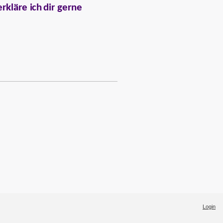
e
r
k
läre i
c
h
d
i
r gerne
Login