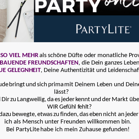
SO VIEL MEHR
als schöne Düfte oder monatliche Pro
BAUENDE FREUNDSCHAFTEN
, die Dein ganzes Leben
UE GELEGNHEIT
, Deine Authentizität und Leidenschaf
ude
brin
g
t
und
sic
h
p
ri
m
a
m
it Deinem Leben und Dein
l
äss
t
?
d
Di
r
z
u
La
ng
w
e
ili
g
,
d
a
e
s
j
e
de
r
kennt
und
d
e
r
M
a
rkt übe
WIR Gefühl fehlt
?
d
a
z
u
b
ewegt
e
,
e
twa
s
z
u
f
i
nde
n
,
d
a
s
e
b
e
n
n
i
cht a
n
je
d
e
r
ich als Mensch unter Freunden willkommen bin.
Bei PartyLite
habe ich mein Zuhause gefunden!