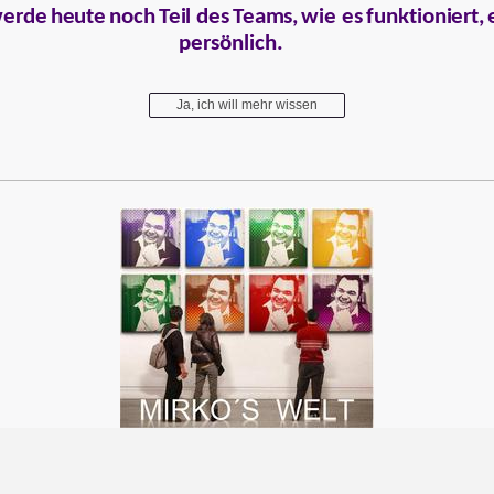
we
r
d
e
h
eute
noch
T
e
il de
s
T
ea
m
s
,
wie e
s
fun
k
tion
i
er
t
,
persönlich.
Ja, ich will mehr wissen