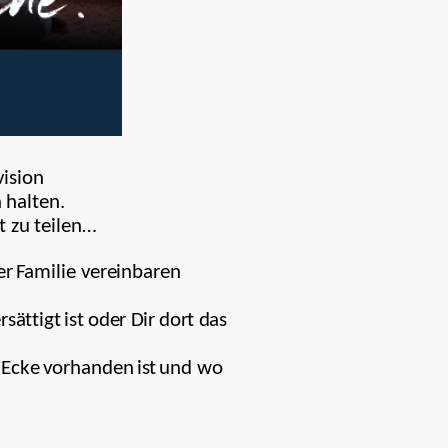
vision
 halten.
t zu teilen…
er
Fa
m
il
i
e ve
r
ei
nba
r
e
n
r
s
ä
tti
g
t
is
t oder Dir dort das
E
c
k
e
vor
h
a
nden
ist
und wo