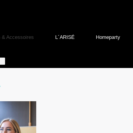
 & Accessoires
L´ARISÉ
Homeparty
…