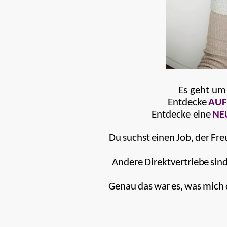
Es geht um
Entdecke
AUF
Entdecke eine
NE
D
u
suc
h
st
e
i
n
e
n
J
ob,
de
r
Fre
A
ndere
Dire
k
tver
t
ri
e
b
e
si
n
Gena
u
da
s
wa
r
e
s
,
wa
s
m
ic
h