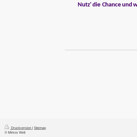
Nut
z
'
die Ch
a
n
ce
und
Druckversion
|
Sitemap
© Mirkos Welt